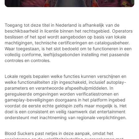
Toegang tot deze titel in Nederland is afhankelijk van de
beschikbaarheid in licentie binnen het rechtsgebied. Operators
beslissen of het spel wordt aangeboden op basis van lokale
machtigingen, technische certificeringen en catalogusbeheer.
Waar toegestaan, is het slot bedoeld om te functioneren in een
volledig conforme, leeftijdsgebonden instelling met passende
controles en controles.
Lokale regels bepalen welke functies kunnen verschijnen en
welke functionaliteiten zijn ingeschakeld, inclusief autoplay-
parameters en verantwoorde afspeelhulpmiddelen. In
gereguleerde omgevingen worden verificatiestromen en
gameplay-beveiligingen doorgaans in het platform ingebed
voordat de eerste echte geldspin zelfs maar mogelijk is. Het
doel is een consistent en veilig raamwerk dat entertainment
ondersteunt met inachtneming van regionale verplichtingen.
Blood Suckers past netjes in deze aanpak, omdat het