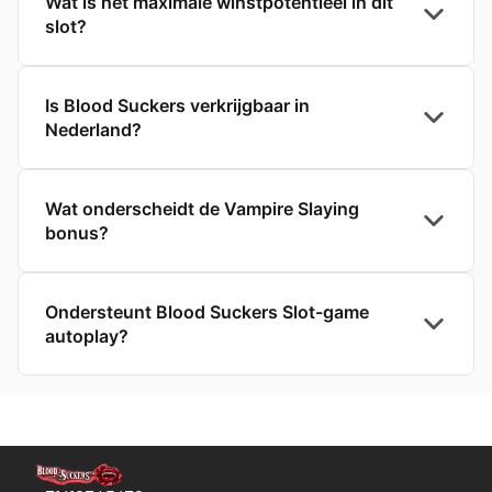
Wat is het maximale winstpotentieel in dit
slot?
Is Blood Suckers verkrijgbaar in
Nederland?
Wat onderscheidt de Vampire Slaying
bonus?
Ondersteunt Blood Suckers Slot-game
autoplay?