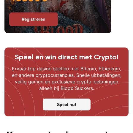
Registreren
Speel en win direct met Crypto!
Ervaar top casino spellen met Bitcoin, Ethereum,
en andere cryptocurrencies. Snelle uitbetalingen,
veilig gamen en exclusieve crypto-beloningen
alleen bij Blood Suckers.
Speel nu!