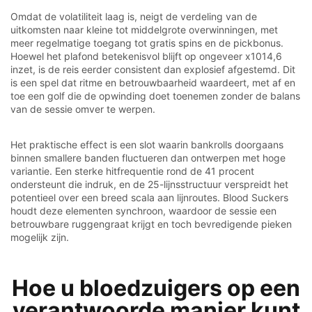
Omdat de volatiliteit laag is, neigt de verdeling van de
uitkomsten naar kleine tot middelgrote overwinningen, met
meer regelmatige toegang tot gratis spins en de pickbonus.
Hoewel het plafond betekenisvol blijft op ongeveer x1014,6
inzet, is de reis eerder consistent dan explosief afgestemd. Dit
is een spel dat ritme en betrouwbaarheid waardeert, met af en
toe een golf die de opwinding doet toenemen zonder de balans
van de sessie omver te werpen.
Het praktische effect is een slot waarin bankrolls doorgaans
binnen smallere banden fluctueren dan ontwerpen met hoge
variantie. Een sterke hitfrequentie rond de 41 procent
ondersteunt die indruk, en de 25-lijnsstructuur verspreidt het
potentieel over een breed scala aan lijnroutes. Blood Suckers
houdt deze elementen synchroon, waardoor de sessie een
betrouwbare ruggengraat krijgt en toch bevredigende pieken
mogelijk zijn.
Hoe u bloedzuigers op een
verantwoorde manier kunt