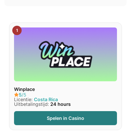
winstpotentieel
Hoe u bloedzuigers op een verantwoorde manier kunt
benaderen
Bloedzuigers Online Spelen Voor Echt Geld In
Nederland
Stortingen, Betalingen & Verantwoord spelen in
Nederland
Mobiele versie van bloedzuigers
Winplace
5
/5
Licentie:
Costa Rica
Uitbetalingstijd:
24 hours
Spelen in Casino