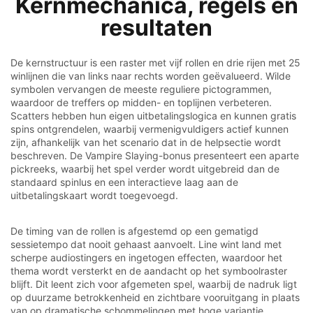
Kernmechanica, regels en
resultaten
De kernstructuur is een raster met vijf rollen en drie rijen met 25
winlijnen die van links naar rechts worden geëvalueerd. Wilde
symbolen vervangen de meeste reguliere pictogrammen,
waardoor de treffers op midden- en toplijnen verbeteren.
Scatters hebben hun eigen uitbetalingslogica en kunnen gratis
spins ontgrendelen, waarbij vermenigvuldigers actief kunnen
zijn, afhankelijk van het scenario dat in de helpsectie wordt
beschreven. De Vampire Slaying-bonus presenteert een aparte
pickreeks, waarbij het spel verder wordt uitgebreid dan de
standaard spinlus en een interactieve laag aan de
uitbetalingskaart wordt toegevoegd.
De timing van de rollen is afgestemd op een gematigd
sessietempo dat nooit gehaast aanvoelt. Line wint land met
scherpe audiostingers en ingetogen effecten, waardoor het
thema wordt versterkt en de aandacht op het symboolraster
blijft. Dit leent zich voor afgemeten spel, waarbij de nadruk ligt
op duurzame betrokkenheid en zichtbare vooruitgang in plaats
van op dramatische schommelingen met hoge variantie.