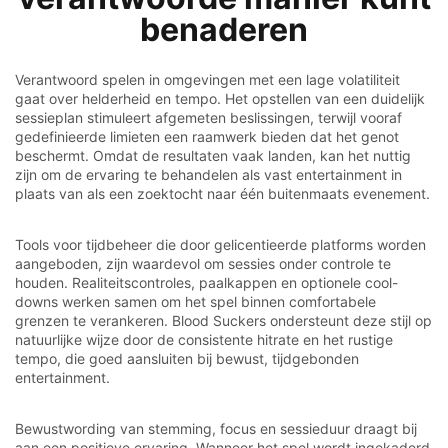
benaderen
Verantwoord spelen in omgevingen met een lage volatiliteit
gaat over helderheid en tempo. Het opstellen van een duidelijk
sessieplan stimuleert afgemeten beslissingen, terwijl vooraf
gedefinieerde limieten een raamwerk bieden dat het genot
beschermt. Omdat de resultaten vaak landen, kan het nuttig
zijn om de ervaring te behandelen als vast entertainment in
plaats van als een zoektocht naar één buitenmaats evenement.
Tools voor tijdbeheer die door gelicentieerde platforms worden
aangeboden, zijn waardevol om sessies onder controle te
houden. Realiteitscontroles, paalkappen en optionele cool-
downs werken samen om het spel binnen comfortabele
grenzen te verankeren. Blood Suckers ondersteunt deze stijl op
natuurlijke wijze door de consistente hitrate en het rustige
tempo, die goed aansluiten bij bewust, tijdgebonden
entertainment.
Bewustwording van stemming, focus en sessieduur draagt bij
aan een positieve ervaring. Wanneer het spel wordt ingekaderd