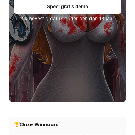
Speel gratis demo
*Ik bevestig dat ik ouder ben dan 18 jaar
Onze Winnaars