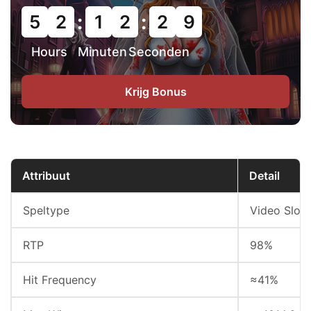
:
:
5
2
1
2
2
8
Hours
Minuten
Seconden
Krijg Bonus
Attribuut
Detail
Speltype
Video Slot
RTP
98%
Hit Frequency
≈41%