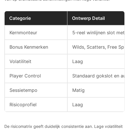
Categorie
Ontwerp Detail
Kernmonteur
5-reel winlijnen slot met
Bonus Kenmerken
Wilds, Scatters, Free Spi
Volatiliteit
Laag
Player Control
Standaard gokslot en aut
Sessietempo
Matig
Risicoprofiel
Laag
De risicomatrix geeft duidelijk consistentie aan. Lage volatiliteit