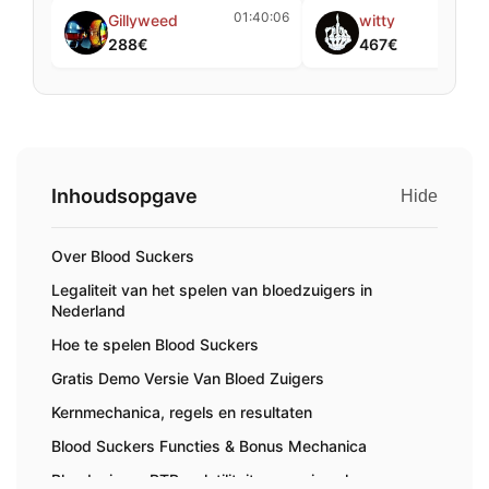
01:40:06
Gillyweed
witty
288€
467€
Inhoudsopgave
Hide
Over Blood Suckers
Legaliteit van het spelen van bloedzuigers in
Nederland
Hoe te spelen Blood Suckers
Gratis Demo Versie Van Bloed Zuigers
Kernmechanica, regels en resultaten
Blood Suckers Functies & Bonus Mechanica
Bloedzuigers RTP, volatiliteit en maximaal