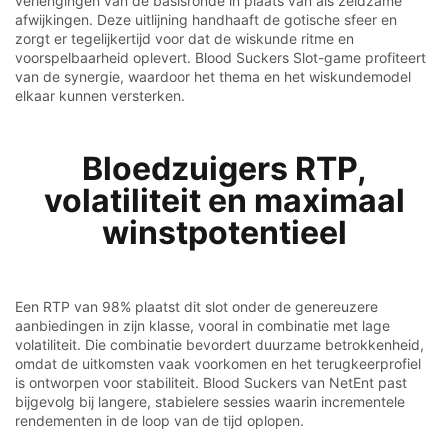
verlengingen van de basisronde in plaats van als zeldzame
afwijkingen. Deze uitlijning handhaaft de gotische sfeer en
zorgt er tegelijkertijd voor dat de wiskunde ritme en
voorspelbaarheid oplevert. Blood Suckers Slot-game profiteert
van de synergie, waardoor het thema en het wiskundemodel
elkaar kunnen versterken.
Bloedzuigers RTP,
volatiliteit en maximaal
winstpotentieel
Een RTP van 98% plaatst dit slot onder de genereuzere
aanbiedingen in zijn klasse, vooral in combinatie met lage
volatiliteit. Die combinatie bevordert duurzame betrokkenheid,
omdat de uitkomsten vaak voorkomen en het terugkeerprofiel
is ontworpen voor stabiliteit. Blood Suckers van NetEnt past
bijgevolg bij langere, stabielere sessies waarin incrementele
rendementen in de loop van de tijd oplopen.