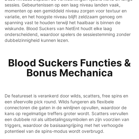
sessies. Gebeurtenissen op een laag niveau landen vaak,
momenten op een gemiddeld niveau zorgen voor textuur en
variatie, en het hoogste niveau blijft zeldzaam genoeg om
spanning vast te houden terwijl het haalbaar is binnen de
wiskunde. Blood Suckers van NetEnt houdt elke laag
onderscheidend, waardoor spelers de sessiestemming zonder
dubbelzinnigheid kunnen lezen.
Blood Suckers Functies &
Bonus Mechanica
De featureset is verankerd door wilds, scatters, free spins en
een sfeervolle pick round. Wilds fungeren als flexibele
connectoren die gaten in de winlijnen opvullen, waardoor de
kans op regelmatige treffers groter wordt. Scatters vervullen
een dubbele rol als uitbetalingssymbolen en zijn voorzien van
triggers, waardoor de basisaangrijping met het verhoogde
potentieel van de spins-modus wordt overbrugd.